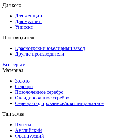
Для кого
Для женщин
Для мужчин
Унисекс
Производитель
Красноярский ювелирный завод
Другие производители
Все серьги
Материал
Золото
Серебро
Позолоченное серебро
Оксидированное серебро
Серебро родированное/платинированное
Тип замка
Пусеты
Английский
Французский