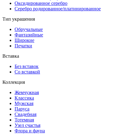
Оксидированное серебро
Серебро родированное/платинированное
Тип украшения
Обручальные
Фантазийные
Широкие
Печатки
Вставка
Без вставок
Со вставкой
Коллекция
Жемчужная
Классика
Мужская
Паруса
Свадебная
Тотемная
Узел счастья
Флора и фауна