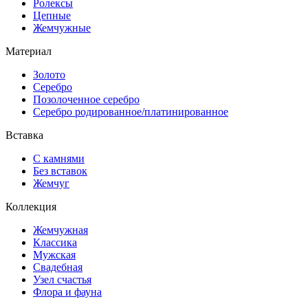
Ролексы
Цепные
Жемчужные
Материал
Золото
Серебро
Позолоченное серебро
Серебро родированное/платинированное
Вставка
С камнями
Без вставок
Жемчуг
Коллекция
Жемчужная
Классика
Мужская
Свадебная
Узел счастья
Флора и фауна