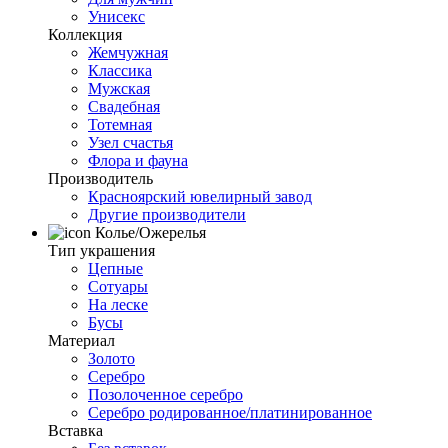
Унисекс
Коллекция
Жемчужная
Классика
Мужская
Свадебная
Тотемная
Узел счастья
Флора и фауна
Производитель
Красноярский ювелирный завод
Другие производители
Колье/Ожерелья
Тип украшения
Цепные
Сотуары
На леске
Бусы
Материал
Золото
Серебро
Позолоченное серебро
Серебро родированное/платинированное
Вставка