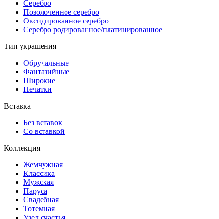
Серебро
Позолоченное серебро
Оксидированное серебро
Серебро родированное/платинированное
Тип украшения
Обручальные
Фантазийные
Широкие
Печатки
Вставка
Без вставок
Со вставкой
Коллекция
Жемчужная
Классика
Мужская
Паруса
Свадебная
Тотемная
Узел счастья