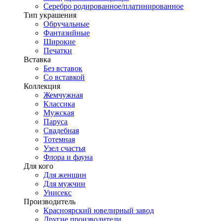
Серебро родированное/платинированное
Тип украшения
Обручальные
Фантазийные
Широкие
Печатки
Вставка
Без вставок
Со вставкой
Коллекция
Жемчужная
Классика
Мужская
Паруса
Свадебная
Тотемная
Узел счастья
Флора и фауна
Для кого
Для женщин
Для мужчин
Унисекс
Производитель
Красноярский ювелирный завод
Другие производители