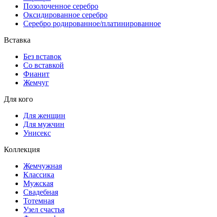
Позолоченное серебро
Оксидированное серебро
Серебро родированное/платинированное
Вставка
Без вставок
Со вставкой
Фианит
Жемчуг
Для кого
Для женщин
Для мужчин
Унисекс
Коллекция
Жемчужная
Классика
Мужская
Свадебная
Тотемная
Узел счастья