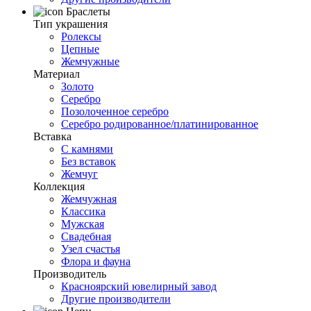
Браслеты
Тип украшения
Ролексы
Цепные
Жемчужные
Материал
Золото
Серебро
Позолоченное серебро
Серебро родированное/платинированное
Вставка
С камнями
Без вставок
Жемчуг
Коллекция
Жемчужная
Классика
Мужская
Свадебная
Узел счастья
Флора и фауна
Производитель
Красноярский ювелирный завод
Другие производители