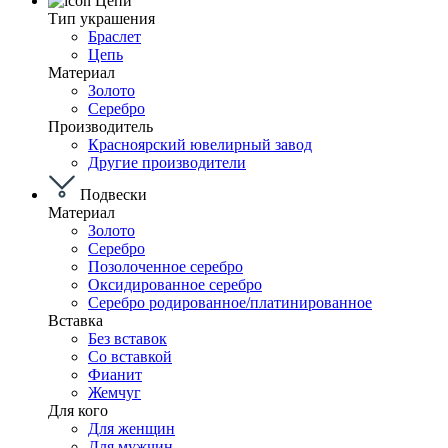
Цепи
Тип украшения
Браслет
Цепь
Материал
Золото
Серебро
Производитель
Красноярский ювелирный завод
Другие производители
Подвески
Материал
Золото
Серебро
Позолоченное серебро
Оксидированное серебро
Серебро родированное/платинированное
Вставка
Без вставок
Со вставкой
Фианит
Жемчуг
Для кого
Для женщин
Для мужчин