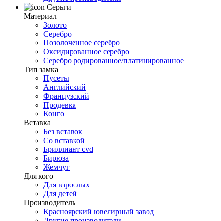
Серьги
Материал
Золото
Серебро
Позолоченное серебро
Оксидированное серебро
Серебро родированное/платинированное
Тип замка
Пусеты
Английский
Французский
Продевка
Конго
Вставка
Без вставок
Со вставкой
Бриллиант cvd
Бирюза
Жемчуг
Для кого
Для взрослых
Для детей
Производитель
Красноярский ювелирный завод
Другие производители