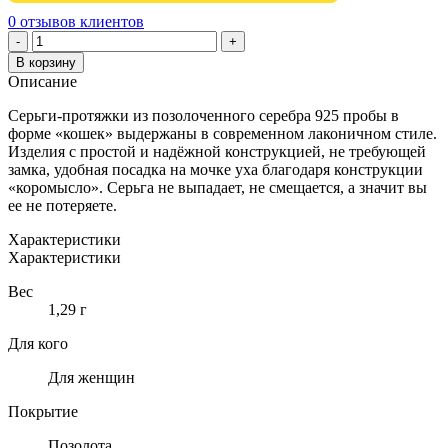
0
отзывов клиентов
Количество
-
+
товара
В корзину
СЕРЬГИ-
Описание
ПРОТЯЖКИ
ИЗ
Серьги-протяжки из позолоченного серебра 925 пробы в
ПОЗОЛОЧЕННОГО
форме «кошек» выдержаны в современном лаконичном стиле.
СЕРЕБРА
Изделия с простой и надёжной конструкцией, не требующей
"КОШКИ"
замка, удобная посадка на мочке уха благодаря конструкции
«коромысло». Серьга не выпадает, не смещается, а значит вы
ее не потеряете.
Характеристики
Характеристики
Вес
1,29 г
Для кого
Для женщин
Покрытие
Позолота