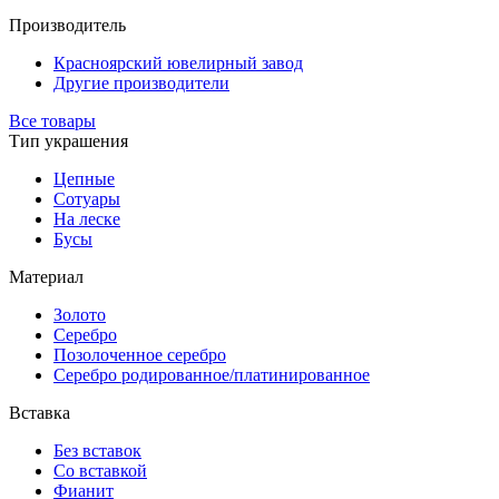
Производитель
Красноярский ювелирный завод
Другие производители
Все товары
Тип украшения
Цепные
Сотуары
На леске
Бусы
Материал
Золото
Серебро
Позолоченное серебро
Серебро родированное/платинированное
Вставка
Без вставок
Со вставкой
Фианит