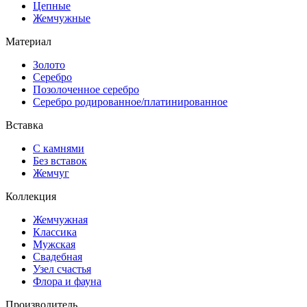
Цепные
Жемчужные
Материал
Золото
Серебро
Позолоченное серебро
Серебро родированное/платинированное
Вставка
С камнями
Без вставок
Жемчуг
Коллекция
Жемчужная
Классика
Мужская
Свадебная
Узел счастья
Флора и фауна
Производитель