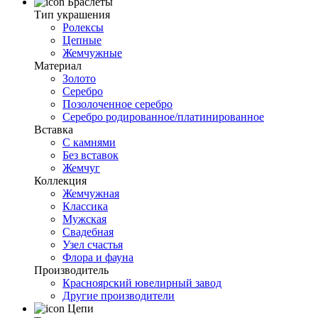
Браслеты
Тип украшения
Ролексы
Цепные
Жемчужные
Материал
Золото
Серебро
Позолоченное серебро
Серебро родированное/платинированное
Вставка
С камнями
Без вставок
Жемчуг
Коллекция
Жемчужная
Классика
Мужская
Свадебная
Узел счастья
Флора и фауна
Производитель
Красноярский ювелирный завод
Другие производители
Цепи