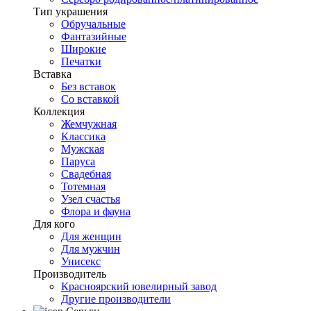
Тип украшения
Обручальные
Фантазийные
Широкие
Печатки
Вставка
Без вставок
Со вставкой
Коллекция
Жемчужная
Классика
Мужская
Паруса
Свадебная
Тотемная
Узел счастья
Флора и фауна
Для кого
Для женщин
Для мужчин
Унисекс
Производитель
Красноярский ювелирный завод
Другие производители