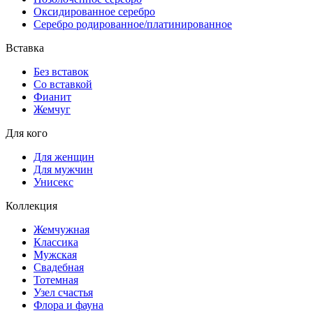
Оксидированное серебро
Серебро родированное/платинированное
Вставка
Без вставок
Со вставкой
Фианит
Жемчуг
Для кого
Для женщин
Для мужчин
Унисекс
Коллекция
Жемчужная
Классика
Мужская
Свадебная
Тотемная
Узел счастья
Флора и фауна