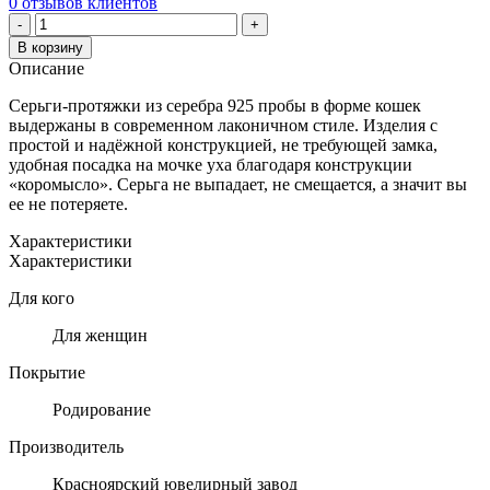
0
отзывов клиентов
Количество
-
+
товара
В корзину
СЕРЬГИ-
Описание
ПРОТЯЖКИ
ИЗ
Серьги-протяжки из серебра 925 пробы в форме кошек
СЕРЕБРА
выдержаны в современном лаконичном стиле. Изделия с
"ТОТЕМ
простой и надёжной конструкцией, не требующей замка,
КОШКИ"
удобная посадка на мочке уха благодаря конструкции
«коромысло». Серьга не выпадает, не смещается, а значит вы
ее не потеряете.
Характеристики
Характеристики
Для кого
Для женщин
Покрытие
Родирование
Производитель
Красноярский ювелирный завод