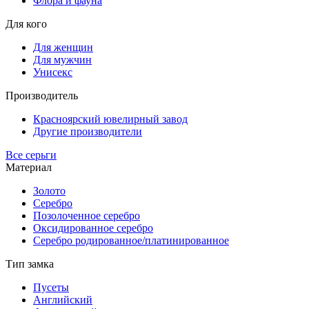
Флора и фауна
Для кого
Для женщин
Для мужчин
Унисекс
Производитель
Красноярский ювелирный завод
Другие производители
Все серьги
Материал
Золото
Серебро
Позолоченное серебро
Оксидированное серебро
Серебро родированное/платинированное
Тип замка
Пусеты
Английский