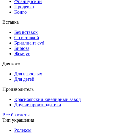
Французский
Продевка
Конго
Вставка
Без вставок
Со вставкой
Бриллиант cvd
Бирюза
Жемчуг
Для кого
Для взрослых
Для детей
Производитель
Красноярский ювелирный завод
Другие производители
Все браслеты
Тип украшения
Ролексы