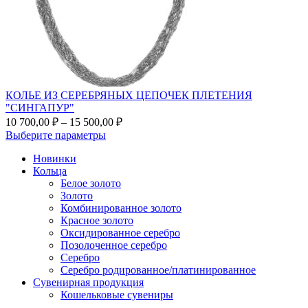
КОЛЬЕ ИЗ СЕРЕБРЯНЫХ ЦЕПОЧЕК ПЛЕТЕНИЯ
"СИНГАПУР"
Диапазон
10 700,00
₽
–
15 500,00
₽
цен:
Этот
Выберите параметры
10
товар
Новинки
700,00 ₽
имеет
Кольца
несколько
–
Белое золото
вариаций.
15
Золото
Опции
500,00 ₽
Комбинированное золото
можно
Красное золото
выбрать
Оксидированное серебро
на
Позолоченное серебро
странице
Серебро
товара.
Серебро родированное/платинированное
Сувенирная продукция
Кошельковые сувениры