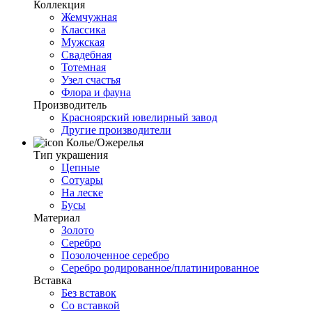
Коллекция
Жемчужная
Классика
Мужская
Свадебная
Тотемная
Узел счастья
Флора и фауна
Производитель
Красноярский ювелирный завод
Другие производители
Колье/Ожерелья
Тип украшения
Цепные
Сотуары
На леске
Бусы
Материал
Золото
Серебро
Позолоченное серебро
Серебро родированное/платинированное
Вставка
Без вставок
Со вставкой