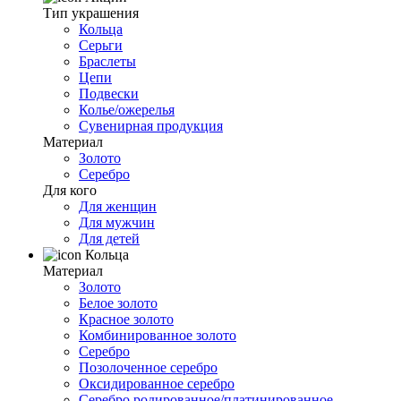
Тип украшения
Кольца
Серьги
Браслеты
Цепи
Подвески
Колье/ожерелья
Сувенирная продукция
Материал
Золото
Серебро
Для кого
Для женщин
Для мужчин
Для детей
Кольца
Материал
Золото
Белое золото
Красное золото
Комбинированное золото
Серебро
Позолоченное серебро
Оксидированное серебро
Серебро родированное/платинированное