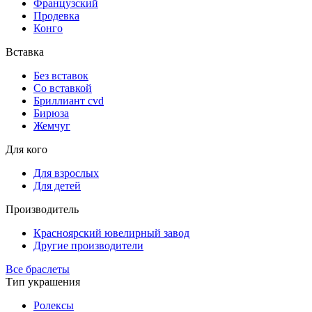
Французский
Продевка
Конго
Вставка
Без вставок
Со вставкой
Бриллиант cvd
Бирюза
Жемчуг
Для кого
Для взрослых
Для детей
Производитель
Красноярский ювелирный завод
Другие производители
Все браслеты
Тип украшения
Ролексы