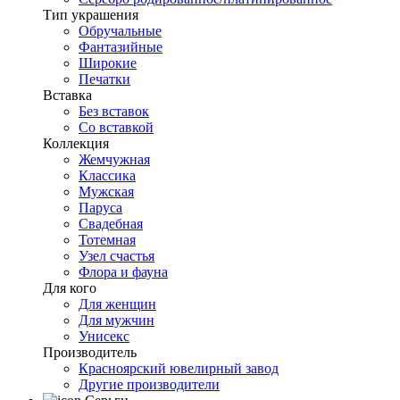
Тип украшения
Обручальные
Фантазийные
Широкие
Печатки
Вставка
Без вставок
Со вставкой
Коллекция
Жемчужная
Классика
Мужская
Паруса
Свадебная
Тотемная
Узел счастья
Флора и фауна
Для кого
Для женщин
Для мужчин
Унисекс
Производитель
Красноярский ювелирный завод
Другие производители