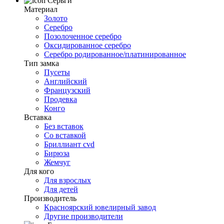
Серьги
Материал
Золото
Серебро
Позолоченное серебро
Оксидированное серебро
Серебро родированное/платинированное
Тип замка
Пусеты
Английский
Французский
Продевка
Конго
Вставка
Без вставок
Со вставкой
Бриллиант cvd
Бирюза
Жемчуг
Для кого
Для взрослых
Для детей
Производитель
Красноярский ювелирный завод
Другие производители