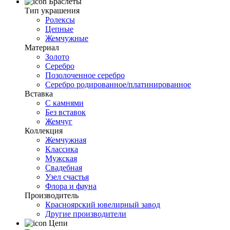
Браслеты
Тип украшения
Ролексы
Цепные
Жемчужные
Материал
Золото
Серебро
Позолоченное серебро
Серебро родированное/платинированное
Вставка
С камнями
Без вставок
Жемчуг
Коллекция
Жемчужная
Классика
Мужская
Свадебная
Узел счастья
Флора и фауна
Производитель
Красноярский ювелирный завод
Другие производители
Цепи