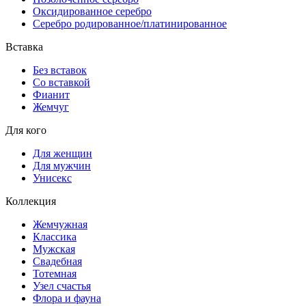
Оксидированное серебро
Серебро родированное/платинированное
Вставка
Без вставок
Со вставкой
Фианит
Жемчуг
Для кого
Для женщин
Для мужчин
Унисекс
Коллекция
Жемчужная
Классика
Мужская
Свадебная
Тотемная
Узел счастья
Флора и фауна