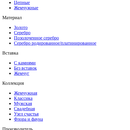
Цепные
Жемчужные
Материал
Золото
Серебро
Позолоченное серебро
Серебро родированное/платинированное
Вставка
С камнями
Без вставок
Жемчуг
Коллекция
Жемчужная
Классика
Мужская
Свадебная
Узел счастья
Флора и фауна
Производитель