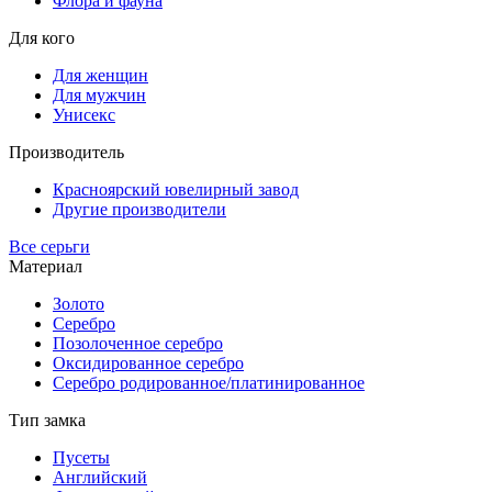
Флора и фауна
Для кого
Для женщин
Для мужчин
Унисекс
Производитель
Красноярский ювелирный завод
Другие производители
Все серьги
Материал
Золото
Серебро
Позолоченное серебро
Оксидированное серебро
Серебро родированное/платинированное
Тип замка
Пусеты
Английский