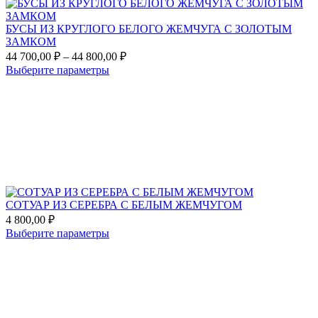
БУСЫ ИЗ КРУГЛОГО БЕЛОГО ЖЕМЧУГА С ЗОЛОТЫМ
ЗАМКОМ
Диапазон
44 700,00
₽
–
44 800,00
₽
цен:
Этот
Выберите параметры
44
товар
Add
700,00 ₽
имеет
to
несколько
–
favorites
вариаций.
44
Опции
800,00 ₽
можно
выбрать
на
странице
товара.
СОТУАР ИЗ СЕРЕБРА С БЕЛЫМ ЖЕМЧУГОМ
4 800,00
₽
Этот
Выберите параметры
товар
Add
имеет
to
несколько
favorites
вариаций.
Опции
можно