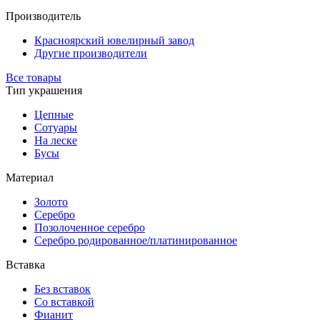
Производитель
Красноярский ювелирный завод
Другие производители
Все товары
Тип украшения
Цепные
Сотуары
На леске
Бусы
Материал
Золото
Серебро
Позолоченное серебро
Серебро родированное/платинированное
Вставка
Без вставок
Со вставкой
Фианит