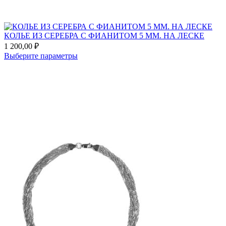
выбрать
на
странице
товара.
КОЛЬЕ ИЗ СЕРЕБРА С ФИАНИТОМ 5 ММ. НА ЛЕСКЕ
1 200,00
₽
Этот
Выберите параметры
товар
Add
имеет
to
несколько
favorites
вариаций.
Опции
можно
выбрать
на
странице
товара.