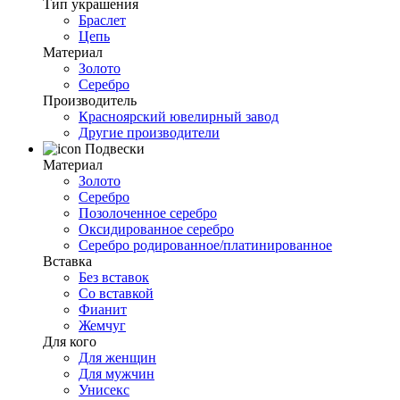
Тип украшения
Браслет
Цепь
Материал
Золото
Серебро
Производитель
Красноярский ювелирный завод
Другие производители
Подвески
Материал
Золото
Серебро
Позолоченное серебро
Оксидированное серебро
Серебро родированное/платинированное
Вставка
Без вставок
Со вставкой
Фианит
Жемчуг
Для кого
Для женщин
Для мужчин
Унисекс