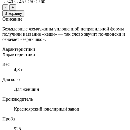
40
45
50
60
Количество
-
+
товара
В корзину
СОТУАР
Описание
ИЗ
СЕРЕБРА
Безъядерные жемчужины уплощенной неправильной формы
С
получили название «кеши» — так слово звучит по-японски и
ЖЕМЧУГОМ
означает «зернышко».
КЕШИ
Характеристики
Характеристики
Вес
4,8 г
Для кого
Для женщин
Производитель
Красноярский ювелирный завод
Проба
925