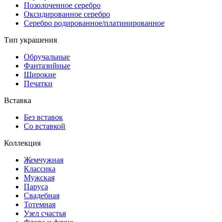
Позолоченное серебро
Оксидированное серебро
Серебро родированное/платинированное
Тип украшения
Обручальные
Фантазийные
Широкие
Печатки
Вставка
Без вставок
Со вставкой
Коллекция
Жемчужная
Классика
Мужская
Паруса
Свадебная
Тотемная
Узел счастья