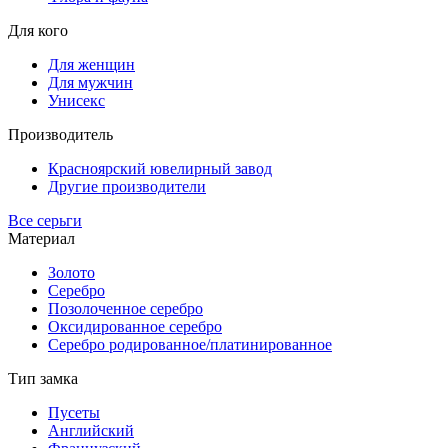
Для кого
Для женщин
Для мужчин
Унисекс
Производитель
Красноярский ювелирный завод
Другие производители
Все серьги
Материал
Золото
Серебро
Позолоченное серебро
Оксидированное серебро
Серебро родированное/платинированное
Тип замка
Пусеты
Английский