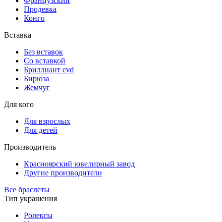
Французский
Продевка
Конго
Вставка
Без вставок
Со вставкой
Бриллиант cvd
Бирюза
Жемчуг
Для кого
Для взрослых
Для детей
Производитель
Красноярский ювелирный завод
Другие производители
Все браслеты
Тип украшения
Ролексы