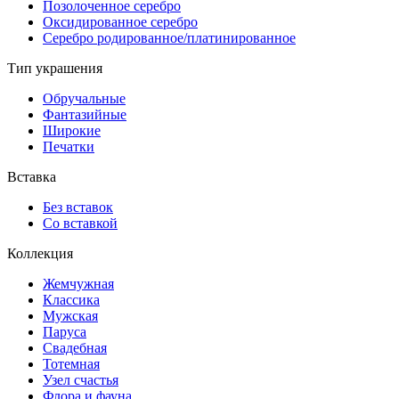
Позолоченное серебро
Оксидированное серебро
Серебро родированное/платинированное
Тип украшения
Обручальные
Фантазийные
Широкие
Печатки
Вставка
Без вставок
Со вставкой
Коллекция
Жемчужная
Классика
Мужская
Паруса
Свадебная
Тотемная
Узел счастья
Флора и фауна