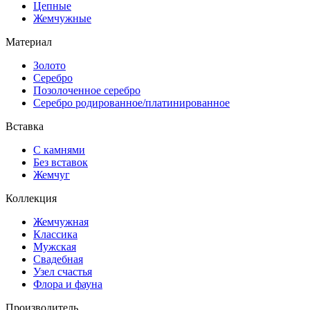
Цепные
Жемчужные
Материал
Золото
Серебро
Позолоченное серебро
Серебро родированное/платинированное
Вставка
С камнями
Без вставок
Жемчуг
Коллекция
Жемчужная
Классика
Мужская
Свадебная
Узел счастья
Флора и фауна
Производитель