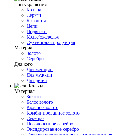
Тип украшения
Кольца
Серьги
Браслеты
Цепи
Подвески
Колье/ожерелья
Сувенирная продукция
Материал
Золото
Серебро
Для кого
Для женщин
Для мужчин
Для детей
Кольца
Материал
Золото
Белое золото
Красное золото
Комбинированное золото
Серебро
Позолоченное серебро
Оксидированное серебро
Серебро родированное/платинированное