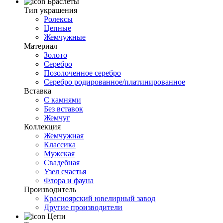
Браслеты
Тип украшения
Ролексы
Цепные
Жемчужные
Материал
Золото
Серебро
Позолоченное серебро
Серебро родированное/платинированное
Вставка
С камнями
Без вставок
Жемчуг
Коллекция
Жемчужная
Классика
Мужская
Свадебная
Узел счастья
Флора и фауна
Производитель
Красноярский ювелирный завод
Другие производители
Цепи