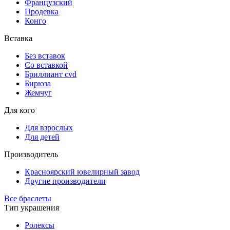
Французский
Продевка
Конго
Вставка
Без вставок
Со вставкой
Бриллиант cvd
Бирюза
Жемчуг
Для кого
Для взрослых
Для детей
Производитель
Красноярский ювелирный завод
Другие производители
Все браслеты
Тип украшения
Ролексы