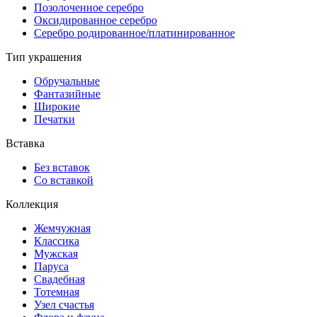
Позолоченное серебро
Оксидированное серебро
Серебро родированное/платинированное
Тип украшения
Обручальные
Фантазийные
Широкие
Печатки
Вставка
Без вставок
Со вставкой
Коллекция
Жемчужная
Классика
Мужская
Паруса
Свадебная
Тотемная
Узел счастья