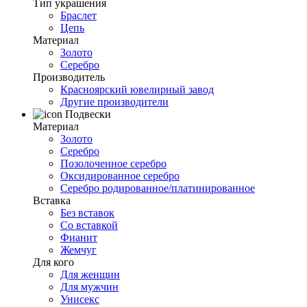
Тип украшения
Браслет
Цепь
Материал
Золото
Серебро
Производитель
Красноярский ювелирный завод
Другие производители
Подвески
Материал
Золото
Серебро
Позолоченное серебро
Оксидированное серебро
Серебро родированное/платинированное
Вставка
Без вставок
Со вставкой
Фианит
Жемчуг
Для кого
Для женщин
Для мужчин
Унисекс