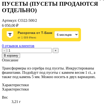
ПУСЕТЫ (ПУСЕТЫ ПРОДАЮТСЯ
ОТДЕЛЬНО)
Артикул:
СО22-500/2
6 050,00
₽
Рассрочка от Т-Банк
от 1 009 ₽/мес
0
отзывов клиентов
Количество
-
+
товара
В корзину
ТРАНСФОРМЕРЫ
Описание
ИЗ
СЕРЕБРА
Трансформеры из серебра под пусеты. Инкрустированы
ПОД
фианитами. Подойдут под пусеты с камнем весом 1 ct., а
ПУСЕТЫ
также под камень 5 мм. Можно носить в двух вариациях.
(ПУСЕТЫ
ПРОДАЮТСЯ
Характеристики
ОТДЕЛЬНО)
Характеристики
Вес
3,21 г