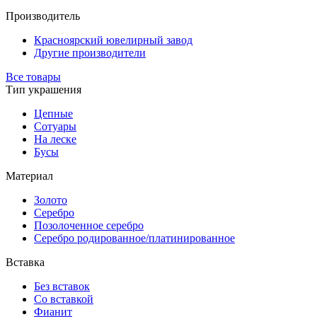
Производитель
Красноярский ювелирный завод
Другие производители
Все товары
Тип украшения
Цепные
Сотуары
На леске
Бусы
Материал
Золото
Серебро
Позолоченное серебро
Серебро родированное/платинированное
Вставка
Без вставок
Со вставкой
Фианит