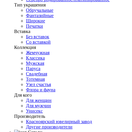
Тип украшения
Обручальные
Фантазийные
Широкие
Печатки
Вставка
Без вставок
Со вставкой
Коллекция
Жемчужная
Классика
Мужская
Паруса
Свадебная
Тотемная
Узел счастья
Флора и фауна
Для кого
Для женщин
Для мужчин
Унисекс
Производитель
Красноярский ювелирный завод
Другие производители