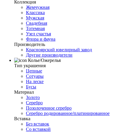
Коллекция
Жемчужная
Классика
Мужская
Свадебная
Тотемная
Узел счастья
Флора и фауна
Производитель
Красноярский ювелирный завод
Другие производители
Колье/Ожерелья
Тип украшения
Цепные
Сотуары
На леске
Бусы
Материал
Золото
Серебро
Позолоченное серебро
Серебро родированное/платинированное
Вставка
Без вставок
Со вставкой