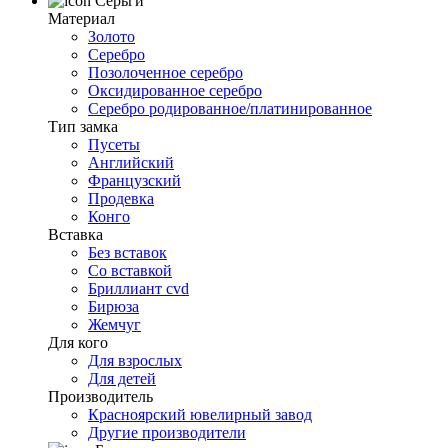
Серьги
Материал
Золото
Серебро
Позолоченное серебро
Оксидированное серебро
Серебро родированное/платинированное
Тип замка
Пусеты
Английский
Французский
Продевка
Конго
Вставка
Без вставок
Со вставкой
Бриллиант cvd
Бирюза
Жемчуг
Для кого
Для взрослых
Для детей
Производитель
Красноярский ювелирный завод
Другие производители