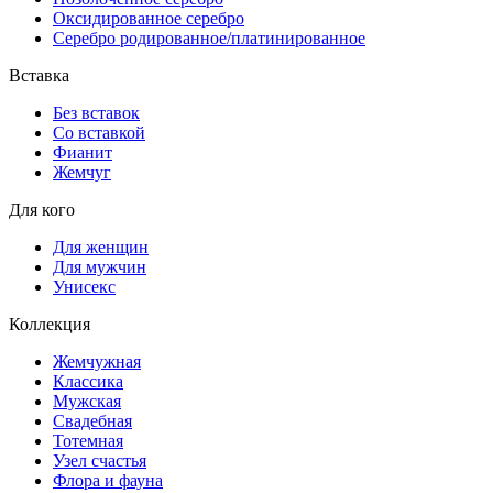
Оксидированное серебро
Серебро родированное/платинированное
Вставка
Без вставок
Со вставкой
Фианит
Жемчуг
Для кого
Для женщин
Для мужчин
Унисекс
Коллекция
Жемчужная
Классика
Мужская
Свадебная
Тотемная
Узел счастья
Флора и фауна