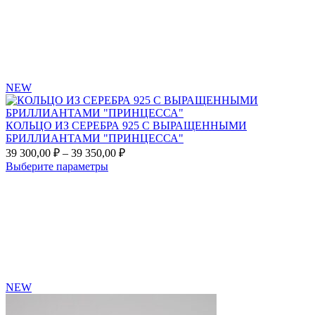
favorites
NEW
КОЛЬЦО ИЗ СЕРЕБРА 925 С ВЫРАЩЕННЫМИ
БРИЛЛИАНТАМИ "ПРИНЦЕССА"
Диапазон
39 300,00
₽
–
39 350,00
₽
цен:
Этот
Выберите параметры
39
товар
Add
300,00 ₽
имеет
to
несколько
–
favorites
вариаций.
39
Опции
350,00 ₽
можно
выбрать
на
странице
NEW
товара.