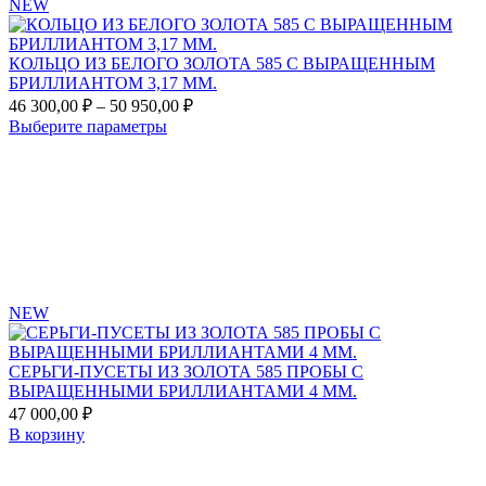
NEW
КОЛЬЦО ИЗ БЕЛОГО ЗОЛОТА 585 С ВЫРАЩЕННЫМ
БРИЛЛИАНТОМ 3,17 ММ.
Диапазон
46 300,00
₽
–
50 950,00
₽
цен:
Этот
Выберите параметры
46
товар
Add
300,00 ₽
имеет
to
несколько
–
favorites
вариаций.
50
Опции
950,00 ₽
можно
выбрать
на
странице
NEW
товара.
СЕРЬГИ-ПУСЕТЫ ИЗ ЗОЛОТА 585 ПРОБЫ С
ВЫРАЩЕННЫМИ БРИЛЛИАНТАМИ 4 ММ.
47 000,00
₽
В корзину
Add
to