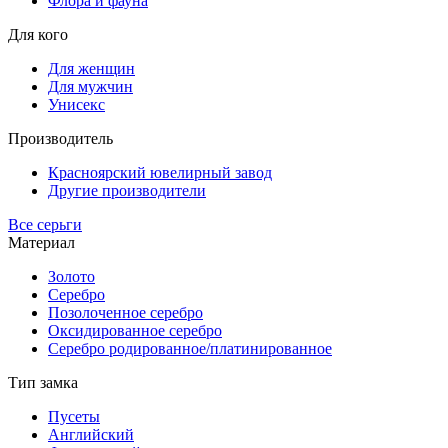
Флора и фауна
Для кого
Для женщин
Для мужчин
Унисекс
Производитель
Красноярский ювелирный завод
Другие производители
Все серьги
Материал
Золото
Серебро
Позолоченное серебро
Оксидированное серебро
Серебро родированное/платинированное
Тип замка
Пусеты
Английский