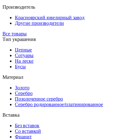
Производитель
Красноярский ювелирный завод
Другие производители
Все товары
Тип украшения
Цепные
Сотуары
На леске
Бусы
Материал
Золото
Серебро
Позолоченное серебро
Серебро родированное/платинированное
Вставка
Без вставок
Со вставкой
Фианит