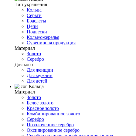
Тип украшения
Кольца
Серьги
Браслеты
Цепи
Подвески
Колье/ожерелья
Сувенирная продукция
Материал
Золото
Серебро
Для кого
Для женщин
Для мужчин
Для детей
Кольца
Материал
Золото
Белое золото
Красное золото
Комбинированное золото
Серебро
Позолоченное серебро
Оксидированное серебро
Серебро родированное/платинированное