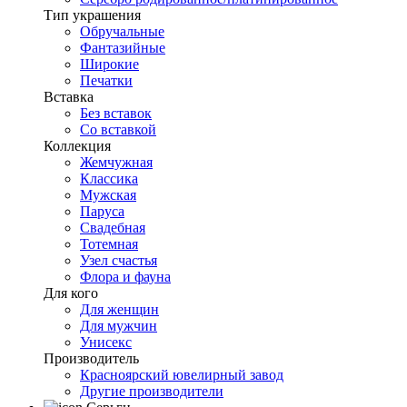
Тип украшения
Обручальные
Фантазийные
Широкие
Печатки
Вставка
Без вставок
Со вставкой
Коллекция
Жемчужная
Классика
Мужская
Паруса
Свадебная
Тотемная
Узел счастья
Флора и фауна
Для кого
Для женщин
Для мужчин
Унисекс
Производитель
Красноярский ювелирный завод
Другие производители