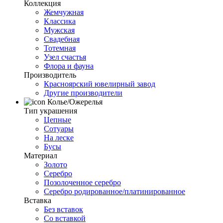
Коллекция
Жемчужная
Классика
Мужская
Свадебная
Тотемная
Узел счастья
Флора и фауна
Производитель
Красноярский ювелирный завод
Другие производители
Колье/Ожерелья
Тип украшения
Цепные
Сотуары
На леске
Бусы
Материал
Золото
Серебро
Позолоченное серебро
Серебро родированное/платинированное
Вставка
Без вставок
Со вставкой