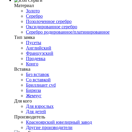
Серьги
Материал
Золото
Серебро
Позолоченное серебро
Оксидированное серебро
Серебро родированное/платинированное
Тип замка
Пусеты
Английский
Французский
Продевка
Конго
Вставка
Без вставок
Со вставкой
Бриллиант cvd
Бирюза
Жемчуг
Для кого
Для взрослых
Для детей
Производитель
Красноярский ювелирный завод
Другие производители