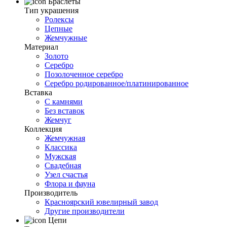
Браслеты
Тип украшения
Ролексы
Цепные
Жемчужные
Материал
Золото
Серебро
Позолоченное серебро
Серебро родированное/платинированное
Вставка
С камнями
Без вставок
Жемчуг
Коллекция
Жемчужная
Классика
Мужская
Свадебная
Узел счастья
Флора и фауна
Производитель
Красноярский ювелирный завод
Другие производители
Цепи