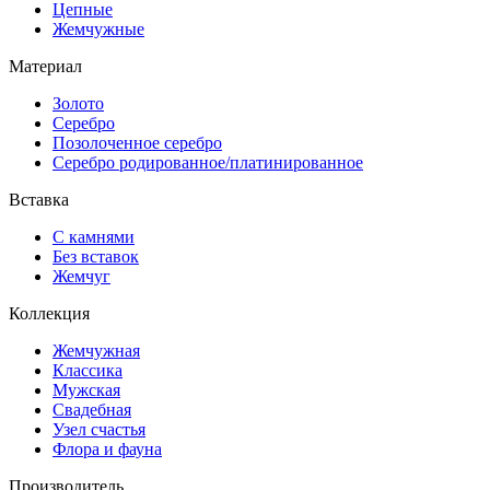
Цепные
Жемчужные
Материал
Золото
Серебро
Позолоченное серебро
Серебро родированное/платинированное
Вставка
С камнями
Без вставок
Жемчуг
Коллекция
Жемчужная
Классика
Мужская
Свадебная
Узел счастья
Флора и фауна
Производитель