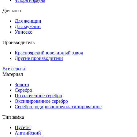
Флора и фауна
Для кого
Для женщин
Для мужчин
Унисекс
Производитель
Красноярский ювелирный завод
Другие производители
Все серьги
Материал
Золото
Серебро
Позолоченное серебро
Оксидированное серебро
Серебро родированное/платинированное
Тип замка
Пусеты
Английский