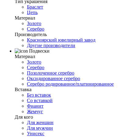
Тип украшения
Браслет
Цепь
Материал
Золото
Серебро
Производитель
Красноярский ювелирный завод
Другие производители
Подвески
Материал
Золото
Серебро
Позолоченное серебро
Оксидированное серебро
Серебро родированное/платинированное
Вставка
Без вставок
Со вставкой
Фианит
Жемчуг
Для кого
Для женщин
Для мужчин
Унисекс