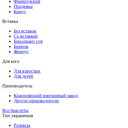
Французский
Продевка
Конго
Вставка
Без вставок
Со вставкой
Бриллиант cvd
Бирюза
Жемчуг
Для кого
Для взрослых
Для детей
Производитель
Красноярский ювелирный завод
Другие производители
Все браслеты
Тип украшения
Ролексы