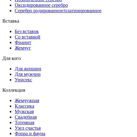
Оксидированное серебро
Серебро родированное/платинированное
Вставка
Без вставок
Со вставкой
Фианит
Жемчуг
Для кого
Для женщин
Для мужчин
Унисекс
Коллекция
Жемчужная
Классика
Мужская
Свадебная
Тотемная
Узел счастья
Флора и фауна