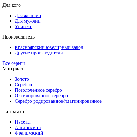
Для кого
Для женщин
Для мужчин
Унисекс
Производитель
Красноярский ювелирный завод
Другие производители
Все серьги
Материал
Золото
Серебро
Позолоченное серебро
Оксидированное серебро
Серебро родированное/платинированное
Тип замка
Пусеты
Английский
Французский