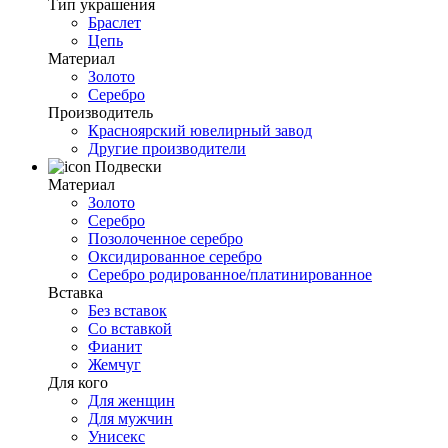
Тип украшения
Браслет
Цепь
Материал
Золото
Серебро
Производитель
Красноярский ювелирный завод
Другие производители
Подвески
Материал
Золото
Серебро
Позолоченное серебро
Оксидированное серебро
Серебро родированное/платинированное
Вставка
Без вставок
Со вставкой
Фианит
Жемчуг
Для кого
Для женщин
Для мужчин
Унисекс