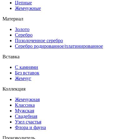
Цепные
Жемчужные
Материал
Золото
Серебро
Позолоченное серебро
Серебро родированное/платинированное
Вставка
С камнями
Без вставок
Жемчуг
Коллекция
Жемчужная
Классика
Мужская
Свадебная
Узел счастья
Флора и фауна
Производитель