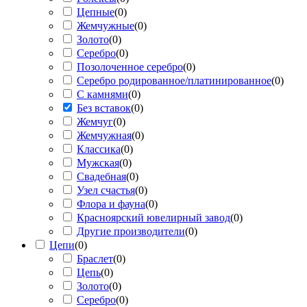
Цепные
(
0
)
Жемчужные
(
0
)
Золото
(
0
)
Серебро
(
0
)
Позолоченное серебро
(
0
)
Серебро родированное/платинированное
(
0
)
С камнями
(
0
)
Без вставок
(
0
)
Жемчуг
(
0
)
Жемчужная
(
0
)
Классика
(
0
)
Мужская
(
0
)
Свадебная
(
0
)
Узел счастья
(
0
)
Флора и фауна
(
0
)
Красноярский ювелирный завод
(
0
)
Другие производители
(
0
)
Цепи
(
0
)
Браслет
(
0
)
Цепь
(
0
)
Золото
(
0
)
Серебро
(
0
)