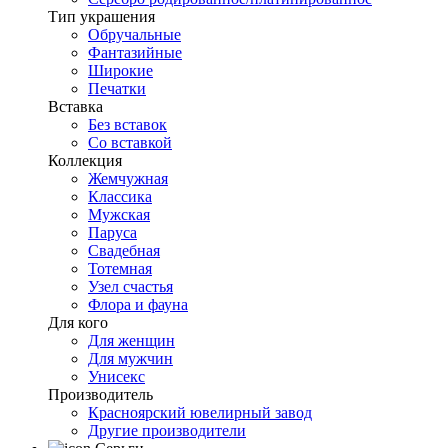
Тип украшения
Обручальные
Фантазийные
Широкие
Печатки
Вставка
Без вставок
Со вставкой
Коллекция
Жемчужная
Классика
Мужская
Паруса
Свадебная
Тотемная
Узел счастья
Флора и фауна
Для кого
Для женщин
Для мужчин
Унисекс
Производитель
Красноярский ювелирный завод
Другие производители