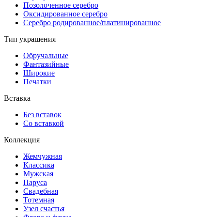
Позолоченное серебро
Оксидированное серебро
Серебро родированное/платинированное
Тип украшения
Обручальные
Фантазийные
Широкие
Печатки
Вставка
Без вставок
Со вставкой
Коллекция
Жемчужная
Классика
Мужская
Паруса
Свадебная
Тотемная
Узел счастья