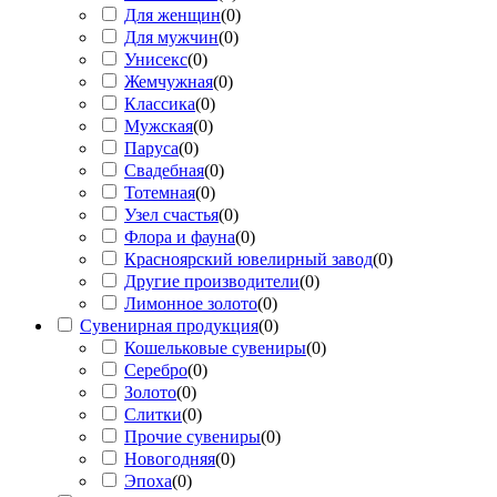
Для женщин
(
0
)
Для мужчин
(
0
)
Унисекс
(
0
)
Жемчужная
(
0
)
Классика
(
0
)
Мужская
(
0
)
Паруса
(
0
)
Свадебная
(
0
)
Тотемная
(
0
)
Узел счастья
(
0
)
Флора и фауна
(
0
)
Красноярский ювелирный завод
(
0
)
Другие производители
(
0
)
Лимонное золото
(
0
)
Сувенирная продукция
(
0
)
Кошельковые сувениры
(
0
)
Серебро
(
0
)
Золото
(
0
)
Слитки
(
0
)
Прочие сувениры
(
0
)
Новогодняя
(
0
)
Эпоха
(
0
)