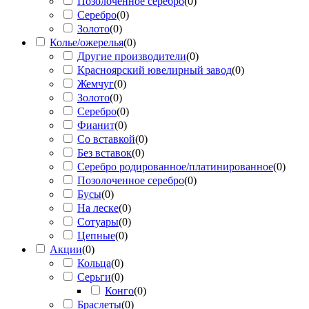
Позолоченное серебро
(
0
)
Серебро
(
0
)
Золото
(
0
)
Колье/ожерелья
(
0
)
Другие производители
(
0
)
Красноярский ювелирный завод
(
0
)
Жемчуг
(
0
)
Золото
(
0
)
Серебро
(
0
)
Фианит
(
0
)
Со вставкой
(
0
)
Без вставок
(
0
)
Серебро родированное/платинированное
(
0
)
Позолоченное серебро
(
0
)
Бусы
(
0
)
На леске
(
0
)
Сотуары
(
0
)
Цепные
(
0
)
Акции
(
0
)
Кольца
(
0
)
Серьги
(
0
)
Конго
(
0
)
Браслеты
(
0
)