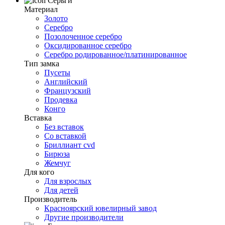
Серьги
Материал
Золото
Серебро
Позолоченное серебро
Оксидированное серебро
Серебро родированное/платинированное
Тип замка
Пусеты
Английский
Французский
Продевка
Конго
Вставка
Без вставок
Со вставкой
Бриллиант cvd
Бирюза
Жемчуг
Для кого
Для взрослых
Для детей
Производитель
Красноярский ювелирный завод
Другие производители