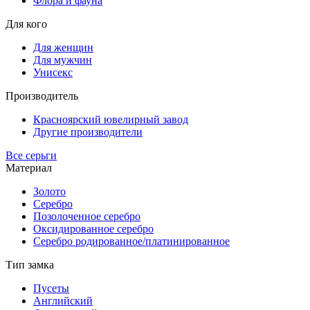
Флора и фауна
Для кого
Для женщин
Для мужчин
Унисекс
Производитель
Красноярский ювелирный завод
Другие производители
Все серьги
Материал
Золото
Серебро
Позолоченное серебро
Оксидированное серебро
Серебро родированное/платинированное
Тип замка
Пусеты
Английский