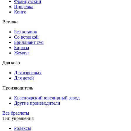
Французский
Продевка
Конго
Вставка
Без вставок
Со вставкой
Бриллиант cvd
Бирюза
Жемчуг
Для кого
Для взрослых
Для детей
Производитель
Красноярский ювелирный завод
Другие производители
Все браслеты
Тип украшения
Ролексы