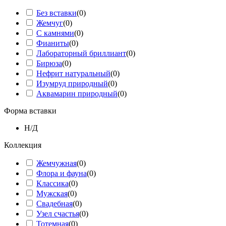
Без вставки
(
0
)
Жемчуг
(
0
)
С камнями
(
0
)
Фианиты
(
0
)
Лабораторный бриллиант
(
0
)
Бирюза
(
0
)
Нефрит натуральный
(
0
)
Изумруд природный
(
0
)
Аквамарин природный
(
0
)
Форма вставки
Н/Д
Коллекция
Жемчужная
(
0
)
Флора и фауна
(
0
)
Классика
(
0
)
Мужская
(
0
)
Свадебная
(
0
)
Узел счастья
(
0
)
Тотемная
(
0
)