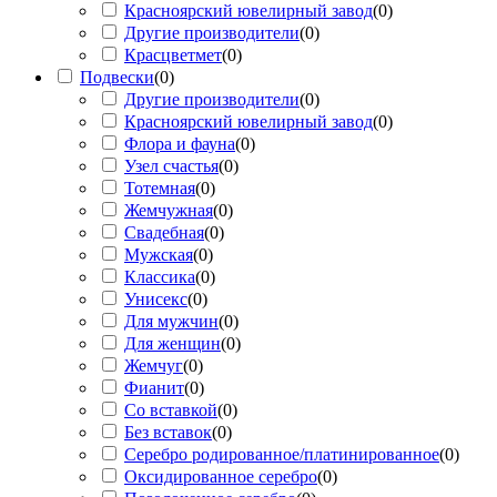
Красноярский ювелирный завод
(
0
)
Другие производители
(
0
)
Красцветмет
(
0
)
Подвески
(
0
)
Другие производители
(
0
)
Красноярский ювелирный завод
(
0
)
Флора и фауна
(
0
)
Узел счастья
(
0
)
Тотемная
(
0
)
Жемчужная
(
0
)
Свадебная
(
0
)
Мужская
(
0
)
Классика
(
0
)
Унисекс
(
0
)
Для мужчин
(
0
)
Для женщин
(
0
)
Жемчуг
(
0
)
Фианит
(
0
)
Со вставкой
(
0
)
Без вставок
(
0
)
Серебро родированное/платинированное
(
0
)
Оксидированное серебро
(
0
)