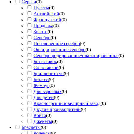
Серьги
(
0
)
Пусеты
(
0
)
Английский
(
0
)
Французский
(
0
)
Продевка
(
0
)
Золото
(
0
)
Серебро
(
0
)
Позолоченное серебро
(
0
)
Оксидированное серебро
(
0
)
Серебро родированное/платинированное
(
0
)
Без вставок
(
0
)
Со вставкой
(
0
)
Бриллиант cvd
(
0
)
Бирюза
(
0
)
Жемчуг
(
0
)
Для взрослых
(
0
)
Для детей
(
0
)
Красноярский ювелирный завод
(
0
)
Другие производители
(
0
)
Конго
(
0
)
Джекеты
(
0
)
Браслеты
(
0
)
Ролексы
(
0
)