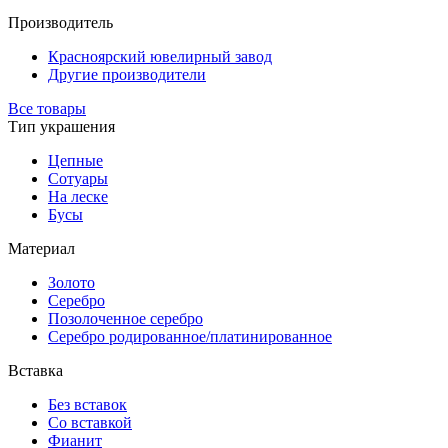
Производитель
Красноярский ювелирный завод
Другие производители
Все товары
Тип украшения
Цепные
Сотуары
На леске
Бусы
Материал
Золото
Серебро
Позолоченное серебро
Серебро родированное/платинированное
Вставка
Без вставок
Со вставкой
Фианит