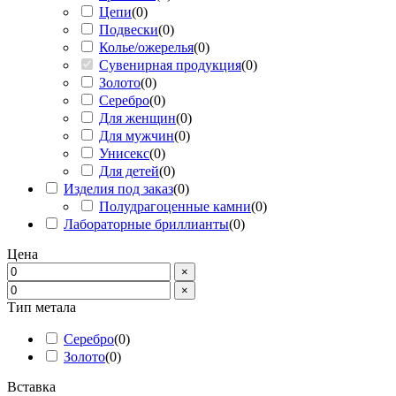
Цепи
(
0
)
Подвески
(
0
)
Колье/ожерелья
(
0
)
Сувенирная продукция
(
0
)
Золото
(
0
)
Серебро
(
0
)
Для женщин
(
0
)
Для мужчин
(
0
)
Унисекс
(
0
)
Для детей
(
0
)
Изделия под заказ
(
0
)
Полудрагоценные камни
(
0
)
Лабораторные бриллианты
(
0
)
Цена
×
×
Тип метала
Серебро
(
0
)
Золото
(
0
)
Вставка