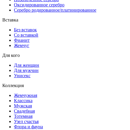
Оксидированное серебро
Серебро родированное/платинированное
Вставка
Без вставок
Со вставкой
Фианит
Жемчуг
Для кого
Для женщин
Для мужчин
Унисекс
Коллекция
Жемчужная
Классика
Мужская
Свадебная
Тотемная
Узел счастья
Флора и фауна