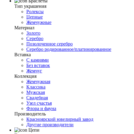
Браслеты
Тип украшения
Ролексы
Цепные
Жемчужные
Материал
Золото
Серебро
Позолоченное серебро
Серебро родированное/платинированное
Вставка
С камнями
Без вставок
Жемчуг
Коллекция
Жемчужная
Классика
Мужская
Свадебная
Узел счастья
Флора и фауна
Производитель
Красноярский ювелирный завод
Другие производители
Цепи