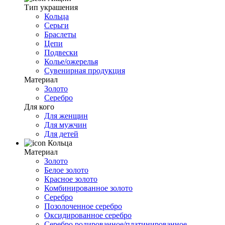
Тип украшения
Кольца
Серьги
Браслеты
Цепи
Подвески
Колье/ожерелья
Сувенирная продукция
Материал
Золото
Серебро
Для кого
Для женщин
Для мужчин
Для детей
Кольца
Материал
Золото
Белое золото
Красное золото
Комбинированное золото
Серебро
Позолоченное серебро
Оксидированное серебро
Серебро родированное/платинированное