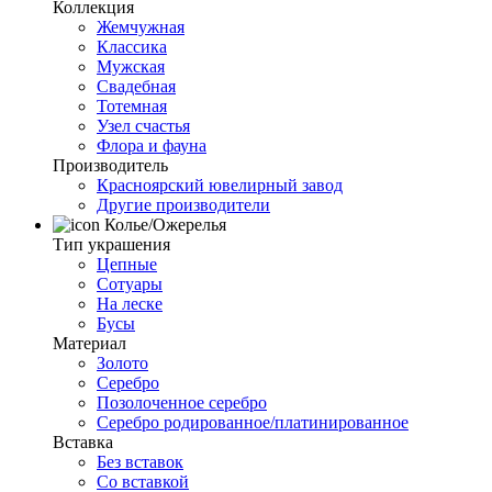
Коллекция
Жемчужная
Классика
Мужская
Свадебная
Тотемная
Узел счастья
Флора и фауна
Производитель
Красноярский ювелирный завод
Другие производители
Колье/Ожерелья
Тип украшения
Цепные
Сотуары
На леске
Бусы
Материал
Золото
Серебро
Позолоченное серебро
Серебро родированное/платинированное
Вставка
Без вставок
Со вставкой