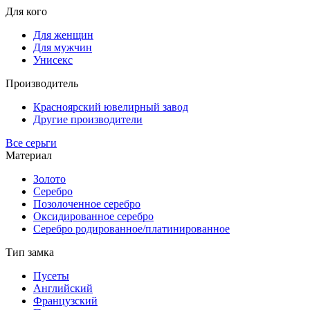
Для кого
Для женщин
Для мужчин
Унисекс
Производитель
Красноярский ювелирный завод
Другие производители
Все серьги
Материал
Золото
Серебро
Позолоченное серебро
Оксидированное серебро
Серебро родированное/платинированное
Тип замка
Пусеты
Английский
Французский