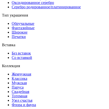
Оксидированное серебро
Серебро родированное/платинированное
Тип украшения
Обручальные
Фантазийные
Широкие
Печатки
Вставка
Без вставок
Со вставкой
Коллекция
Жемчужная
Классика
Мужская
Паруса
Свадебная
Тотемная
Узел счастья
Флора и фауна