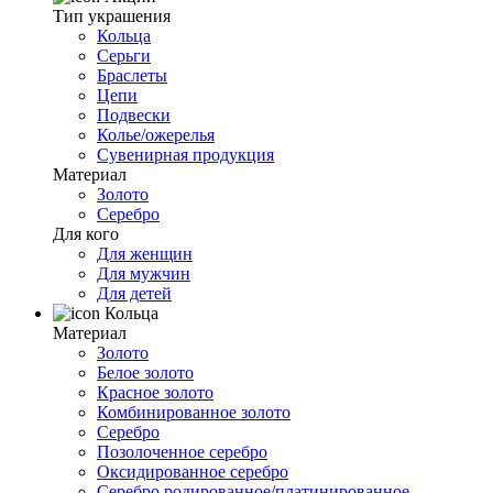
Тип украшения
Кольца
Серьги
Браслеты
Цепи
Подвески
Колье/ожерелья
Сувенирная продукция
Материал
Золото
Серебро
Для кого
Для женщин
Для мужчин
Для детей
Кольца
Материал
Золото
Белое золото
Красное золото
Комбинированное золото
Серебро
Позолоченное серебро
Оксидированное серебро
Серебро родированное/платинированное