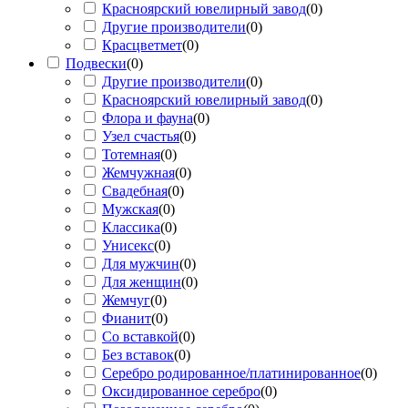
Красноярский ювелирный завод
(
0
)
Другие производители
(
0
)
Красцветмет
(
0
)
Подвески
(
0
)
Другие производители
(
0
)
Красноярский ювелирный завод
(
0
)
Флора и фауна
(
0
)
Узел счастья
(
0
)
Тотемная
(
0
)
Жемчужная
(
0
)
Свадебная
(
0
)
Мужская
(
0
)
Классика
(
0
)
Унисекс
(
0
)
Для мужчин
(
0
)
Для женщин
(
0
)
Жемчуг
(
0
)
Фианит
(
0
)
Со вставкой
(
0
)
Без вставок
(
0
)
Серебро родированное/платинированное
(
0
)
Оксидированное серебро
(
0
)