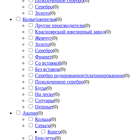
Позолоченное серебро
(
0
)
Серебро
(
0
)
Золото
(
0
)
Колье/ожерелья
(
0
)
Другие производители
(
0
)
Красноярский ювелирный завод
(
0
)
Жемчуг
(
0
)
Золото
(
0
)
Серебро
(
0
)
Фианит
(
0
)
Со вставкой
(
0
)
Без вставок
(
0
)
Серебро родированное/платинированное
(
0
)
Позолоченное серебро
(
0
)
Бусы
(
0
)
На леске
(
0
)
Сотуары
(
0
)
Цепные
(
0
)
Акции
(
0
)
Кольца
(
0
)
Серьги
(
0
)
Конго
(
0
)
Браслеты
(
0
)