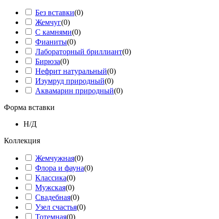
Без вставки
(
0
)
Жемчуг
(
0
)
С камнями
(
0
)
Фианиты
(
0
)
Лабораторный бриллиант
(
0
)
Бирюза
(
0
)
Нефрит натуральный
(
0
)
Изумруд природный
(
0
)
Аквамарин природный
(
0
)
Форма вставки
Н/Д
Коллекция
Жемчужная
(
0
)
Флора и фауна
(
0
)
Классика
(
0
)
Мужская
(
0
)
Свадебная
(
0
)
Узел счастья
(
0
)
Тотемная
(
0
)