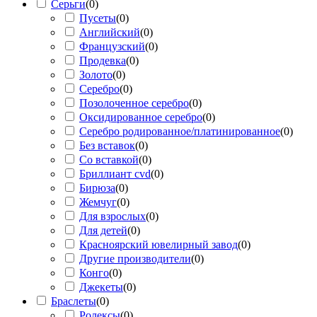
Серьги
(
0
)
Пусеты
(
0
)
Английский
(
0
)
Французский
(
0
)
Продевка
(
0
)
Золото
(
0
)
Серебро
(
0
)
Позолоченное серебро
(
0
)
Оксидированное серебро
(
0
)
Серебро родированное/платинированное
(
0
)
Без вставок
(
0
)
Со вставкой
(
0
)
Бриллиант cvd
(
0
)
Бирюза
(
0
)
Жемчуг
(
0
)
Для взрослых
(
0
)
Для детей
(
0
)
Красноярский ювелирный завод
(
0
)
Другие производители
(
0
)
Конго
(
0
)
Джекеты
(
0
)
Браслеты
(
0
)
Ролексы
(
0
)