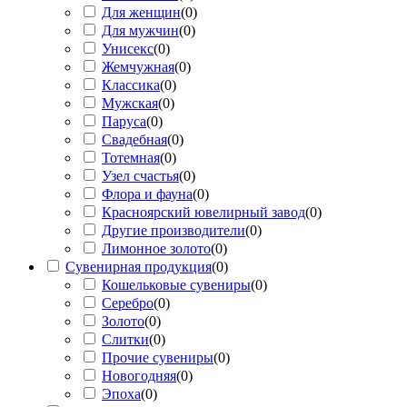
Для женщин
(
0
)
Для мужчин
(
0
)
Унисекс
(
0
)
Жемчужная
(
0
)
Классика
(
0
)
Мужская
(
0
)
Паруса
(
0
)
Свадебная
(
0
)
Тотемная
(
0
)
Узел счастья
(
0
)
Флора и фауна
(
0
)
Красноярский ювелирный завод
(
0
)
Другие производители
(
0
)
Лимонное золото
(
0
)
Сувенирная продукция
(
0
)
Кошельковые сувениры
(
0
)
Серебро
(
0
)
Золото
(
0
)
Слитки
(
0
)
Прочие сувениры
(
0
)
Новогодняя
(
0
)
Эпоха
(
0
)