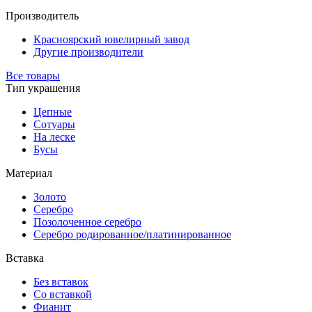
Производитель
Красноярский ювелирный завод
Другие производители
Все товары
Тип украшения
Цепные
Сотуары
На леске
Бусы
Материал
Золото
Серебро
Позолоченное серебро
Серебро родированное/платинированное
Вставка
Без вставок
Со вставкой
Фианит