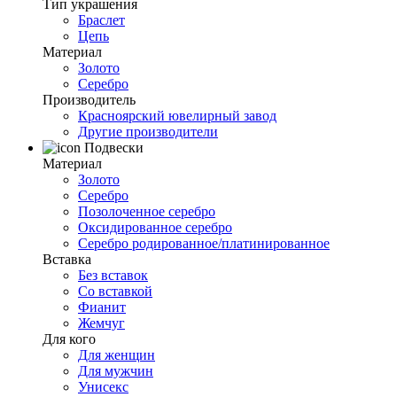
Тип украшения
Браслет
Цепь
Материал
Золото
Серебро
Производитель
Красноярский ювелирный завод
Другие производители
Подвески
Материал
Золото
Серебро
Позолоченное серебро
Оксидированное серебро
Серебро родированное/платинированное
Вставка
Без вставок
Со вставкой
Фианит
Жемчуг
Для кого
Для женщин
Для мужчин
Унисекс