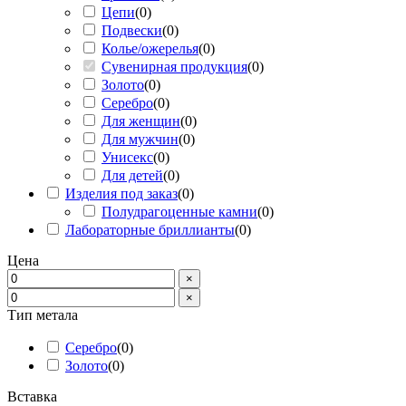
Цепи
(
0
)
Подвески
(
0
)
Колье/ожерелья
(
0
)
Сувенирная продукция
(
0
)
Золото
(
0
)
Серебро
(
0
)
Для женщин
(
0
)
Для мужчин
(
0
)
Унисекс
(
0
)
Для детей
(
0
)
Изделия под заказ
(
0
)
Полудрагоценные камни
(
0
)
Лабораторные бриллианты
(
0
)
Цена
×
×
Тип метала
Серебро
(
0
)
Золото
(
0
)
Вставка