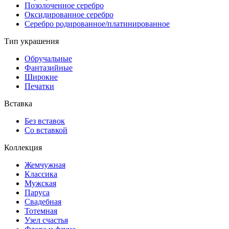
Позолоченное серебро
Оксидированное серебро
Серебро родированное/платинированное
Тип украшения
Обручальные
Фантазийные
Широкие
Печатки
Вставка
Без вставок
Со вставкой
Коллекция
Жемчужная
Классика
Мужская
Паруса
Свадебная
Тотемная
Узел счастья