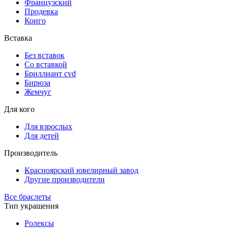
Французский
Продевка
Конго
Вставка
Без вставок
Со вставкой
Бриллиант cvd
Бирюза
Жемчуг
Для кого
Для взрослых
Для детей
Производитель
Красноярский ювелирный завод
Другие производители
Все браслеты
Тип украшения
Ролексы