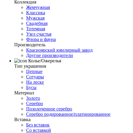
Коллекция
Жемчужная
Классика
Мужская
Свадебная
Тотемная
Узел счастья
Флора и фауна
Производитель
Красноярский ювелирный завод
Другие производители
Колье/Ожерелья
Тип украшения
Цепные
Сотуары
На леске
Бусы
Материал
Золото
Серебро
Позолоченное серебро
Серебро родированное/платинированное
Вставка
Без вставок
Со вставкой