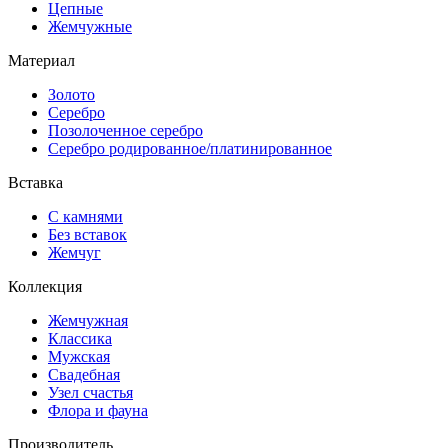
Цепные
Жемчужные
Материал
Золото
Серебро
Позолоченное серебро
Серебро родированное/платинированное
Вставка
С камнями
Без вставок
Жемчуг
Коллекция
Жемчужная
Классика
Мужская
Свадебная
Узел счастья
Флора и фауна
Производитель