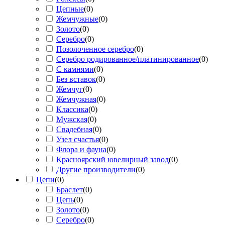
Цепные
(
0
)
Жемчужные
(
0
)
Золото
(
0
)
Серебро
(
0
)
Позолоченное серебро
(
0
)
Серебро родированное/платинированное
(
0
)
С камнями
(
0
)
Без вставок
(
0
)
Жемчуг
(
0
)
Жемчужная
(
0
)
Классика
(
0
)
Мужская
(
0
)
Свадебная
(
0
)
Узел счастья
(
0
)
Флора и фауна
(
0
)
Красноярский ювелирный завод
(
0
)
Другие производители
(
0
)
Цепи
(
0
)
Браслет
(
0
)
Цепь
(
0
)
Золото
(
0
)
Серебро
(
0
)