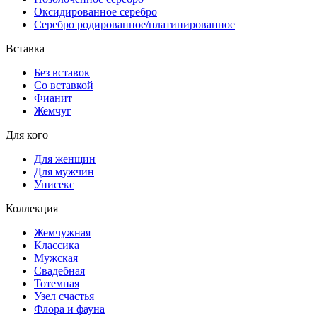
Оксидированное серебро
Серебро родированное/платинированное
Вставка
Без вставок
Со вставкой
Фианит
Жемчуг
Для кого
Для женщин
Для мужчин
Унисекс
Коллекция
Жемчужная
Классика
Мужская
Свадебная
Тотемная
Узел счастья
Флора и фауна