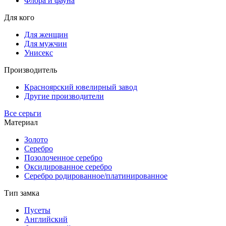
Флора и фауна
Для кого
Для женщин
Для мужчин
Унисекс
Производитель
Красноярский ювелирный завод
Другие производители
Все серьги
Материал
Золото
Серебро
Позолоченное серебро
Оксидированное серебро
Серебро родированное/платинированное
Тип замка
Пусеты
Английский