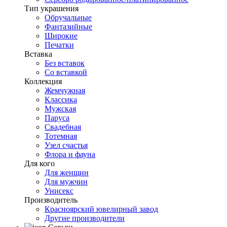
Тип украшения
Обручальные
Фантазийные
Широкие
Печатки
Вставка
Без вставок
Со вставкой
Коллекция
Жемчужная
Классика
Мужская
Паруса
Свадебная
Тотемная
Узел счастья
Флора и фауна
Для кого
Для женщин
Для мужчин
Унисекс
Производитель
Красноярский ювелирный завод
Другие производители