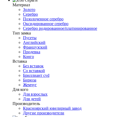
Серьги
Материал
Золото
Серебро
Позолоченное серебро
Оксидированное серебро
Серебро родированное/платинированное
Тип замка
Пусеты
Английский
Французский
Продевка
Конго
Вставка
Без вставок
Со вставкой
Бриллиант cvd
Бирюза
Жемчуг
Для кого
Для взрослых
Для детей
Производитель
Красноярский ювелирный завод
Другие производители