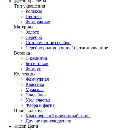
Браслеты
Тип украшения
Ролексы
Цепные
Жемчужные
Материал
Золото
Серебро
Позолоченное серебро
Серебро родированное/платинированное
Вставка
С камнями
Без вставок
Жемчуг
Коллекция
Жемчужная
Классика
Мужская
Свадебная
Узел счастья
Флора и фауна
Производитель
Красноярский ювелирный завод
Другие производители
Цепи