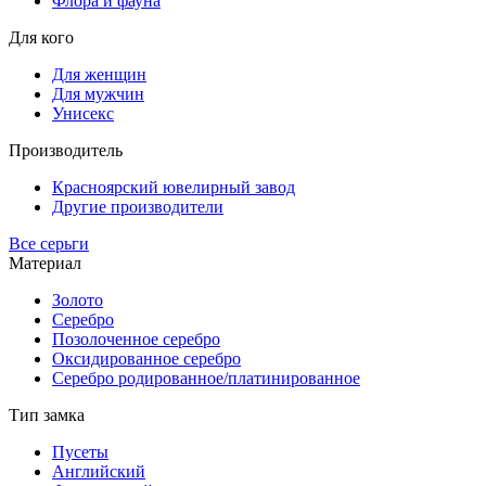
Флора и фауна
Для кого
Для женщин
Для мужчин
Унисекс
Производитель
Красноярский ювелирный завод
Другие производители
Все серьги
Материал
Золото
Серебро
Позолоченное серебро
Оксидированное серебро
Серебро родированное/платинированное
Тип замка
Пусеты
Английский