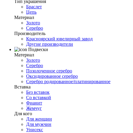
Тип украшения
Браслет
Цепь
Материал
Золото
Серебро
Производитель
Красноярский ювелирный завод
Другие производители
Подвески
Материал
Золото
Серебро
Позолоченное серебро
Оксидированное серебро
Серебро родированное/платинированное
Вставка
Без вставок
Со вставкой
Фианит
Жемчуг
Для кого
Для женщин
Для мужчин
Унисекс