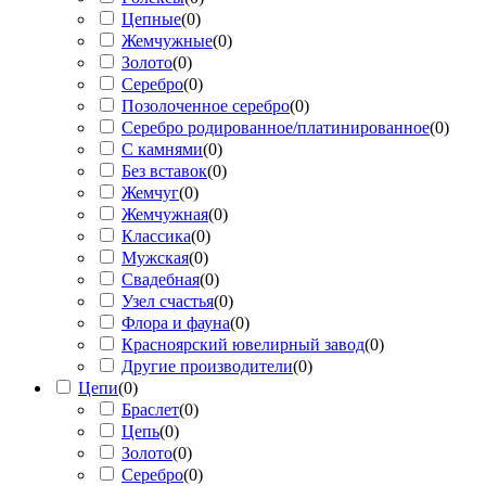
Цепные
(
0
)
Жемчужные
(
0
)
Золото
(
0
)
Серебро
(
0
)
Позолоченное серебро
(
0
)
Серебро родированное/платинированное
(
0
)
С камнями
(
0
)
Без вставок
(
0
)
Жемчуг
(
0
)
Жемчужная
(
0
)
Классика
(
0
)
Мужская
(
0
)
Свадебная
(
0
)
Узел счастья
(
0
)
Флора и фауна
(
0
)
Красноярский ювелирный завод
(
0
)
Другие производители
(
0
)
Цепи
(
0
)
Браслет
(
0
)
Цепь
(
0
)
Золото
(
0
)
Серебро
(
0
)