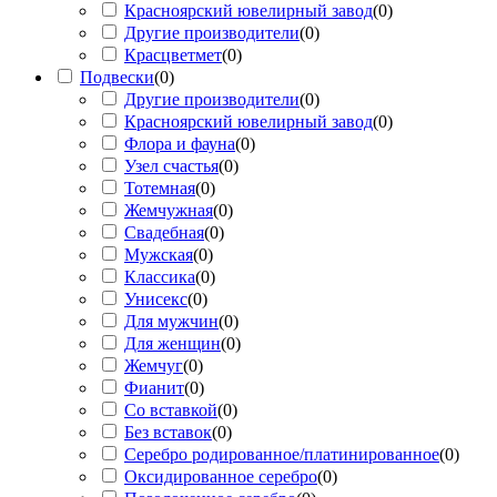
Красноярский ювелирный завод
(
0
)
Другие производители
(
0
)
Красцветмет
(
0
)
Подвески
(
0
)
Другие производители
(
0
)
Красноярский ювелирный завод
(
0
)
Флора и фауна
(
0
)
Узел счастья
(
0
)
Тотемная
(
0
)
Жемчужная
(
0
)
Свадебная
(
0
)
Мужская
(
0
)
Классика
(
0
)
Унисекс
(
0
)
Для мужчин
(
0
)
Для женщин
(
0
)
Жемчуг
(
0
)
Фианит
(
0
)
Со вставкой
(
0
)
Без вставок
(
0
)
Серебро родированное/платинированное
(
0
)
Оксидированное серебро
(
0
)