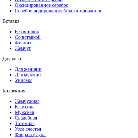
Оксидированное серебро
Серебро родированное/платинированное
Вставка
Без вставок
Со вставкой
Фианит
Жемчуг
Для кого
Для женщин
Для мужчин
Унисекс
Коллекция
Жемчужная
Классика
Мужская
Свадебная
Тотемная
Узел счастья
Флора и фауна