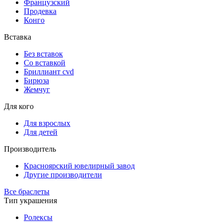
Французский
Продевка
Конго
Вставка
Без вставок
Со вставкой
Бриллиант cvd
Бирюза
Жемчуг
Для кого
Для взрослых
Для детей
Производитель
Красноярский ювелирный завод
Другие производители
Все браслеты
Тип украшения
Ролексы