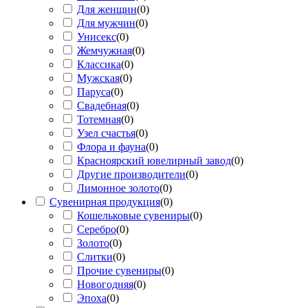
Для женщин
(
0
)
Для мужчин
(
0
)
Унисекс
(
0
)
Жемчужная
(
0
)
Классика
(
0
)
Мужская
(
0
)
Паруса
(
0
)
Свадебная
(
0
)
Тотемная
(
0
)
Узел счастья
(
0
)
Флора и фауна
(
0
)
Красноярский ювелирный завод
(
0
)
Другие производители
(
0
)
Лимонное золото
(
0
)
Сувенирная продукция
(
0
)
Кошельковые сувениры
(
0
)
Серебро
(
0
)
Золото
(
0
)
Слитки
(
0
)
Прочие сувениры
(
0
)
Новогодняя
(
0
)
Эпоха
(
0
)