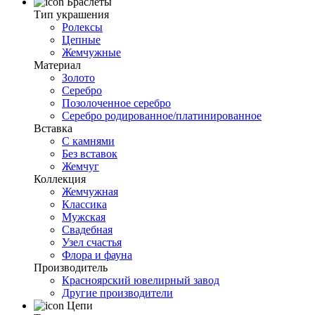
Браслеты
Тип украшения
Ролексы
Цепные
Жемчужные
Материал
Золото
Серебро
Позолоченное серебро
Серебро родированное/платинированное
Вставка
С камнями
Без вставок
Жемчуг
Коллекция
Жемчужная
Классика
Мужская
Свадебная
Узел счастья
Флора и фауна
Производитель
Красноярский ювелирный завод
Другие производители
Цепи