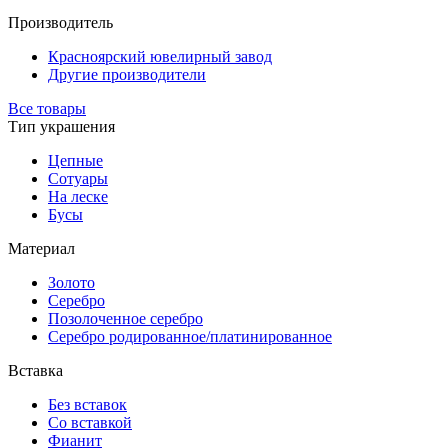
Производитель
Красноярский ювелирный завод
Другие производители
Все товары
Тип украшения
Цепные
Сотуары
На леске
Бусы
Материал
Золото
Серебро
Позолоченное серебро
Серебро родированное/платинированное
Вставка
Без вставок
Со вставкой
Фианит