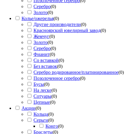
Позолоченное серебро
(
0
)
Серебро
(
0
)
Золото
(
0
)
Колье/ожерелья
(
0
)
Другие производители
(
0
)
Красноярский ювелирный завод
(
0
)
Жемчуг
(
0
)
Золото
(
0
)
Серебро
(
0
)
Фианит
(
0
)
Со вставкой
(
0
)
Без вставок
(
0
)
Серебро родированное/платинированное
(
0
)
Позолоченное серебро
(
0
)
Бусы
(
0
)
На леске
(
0
)
Сотуары
(
0
)
Цепные
(
0
)
Акции
(
0
)
Кольца
(
0
)
Серьги
(
0
)
Конго
(
0
)
Браслеты
(
0
)