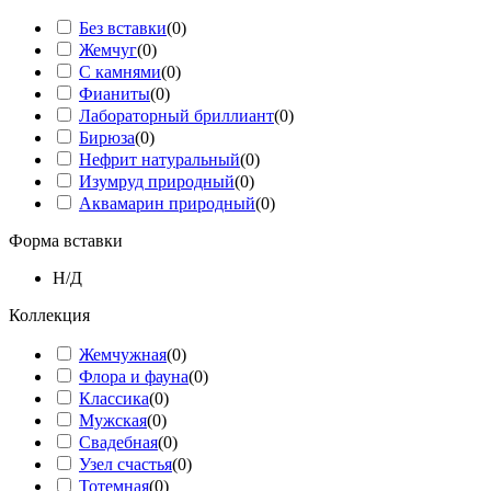
Без вставки
(
0
)
Жемчуг
(
0
)
С камнями
(
0
)
Фианиты
(
0
)
Лабораторный бриллиант
(
0
)
Бирюза
(
0
)
Нефрит натуральный
(
0
)
Изумруд природный
(
0
)
Аквамарин природный
(
0
)
Форма вставки
Н/Д
Коллекция
Жемчужная
(
0
)
Флора и фауна
(
0
)
Классика
(
0
)
Мужская
(
0
)
Свадебная
(
0
)
Узел счастья
(
0
)
Тотемная
(
0
)