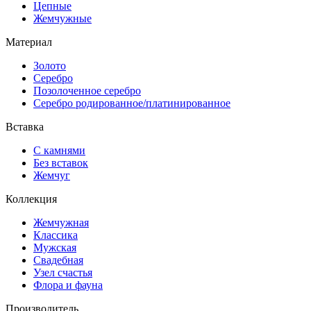
Цепные
Жемчужные
Материал
Золото
Серебро
Позолоченное серебро
Серебро родированное/платинированное
Вставка
С камнями
Без вставок
Жемчуг
Коллекция
Жемчужная
Классика
Мужская
Свадебная
Узел счастья
Флора и фауна
Производитель