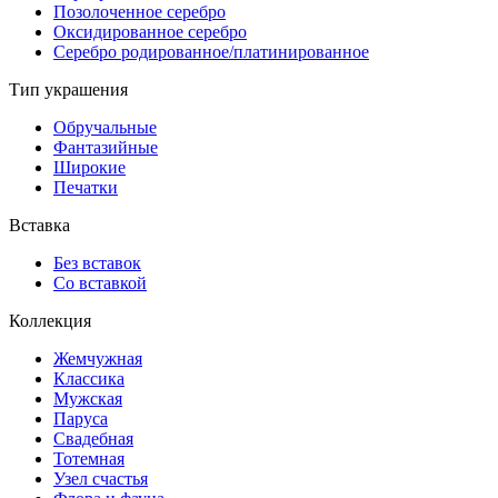
Позолоченное серебро
Оксидированное серебро
Серебро родированное/платинированное
Тип украшения
Обручальные
Фантазийные
Широкие
Печатки
Вставка
Без вставок
Со вставкой
Коллекция
Жемчужная
Классика
Мужская
Паруса
Свадебная
Тотемная
Узел счастья