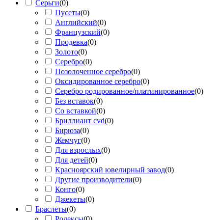
Серьги
(
0
)
Пусеты
(
0
)
Английский
(
0
)
Французский
(
0
)
Продевка
(
0
)
Золото
(
0
)
Серебро
(
0
)
Позолоченное серебро
(
0
)
Оксидированное серебро
(
0
)
Серебро родированное/платинированное
(
0
)
Без вставок
(
0
)
Со вставкой
(
0
)
Бриллиант cvd
(
0
)
Бирюза
(
0
)
Жемчуг
(
0
)
Для взрослых
(
0
)
Для детей
(
0
)
Красноярский ювелирный завод
(
0
)
Другие производители
(
0
)
Конго
(
0
)
Джекеты
(
0
)
Браслеты
(
0
)
Ролексы
(
0
)