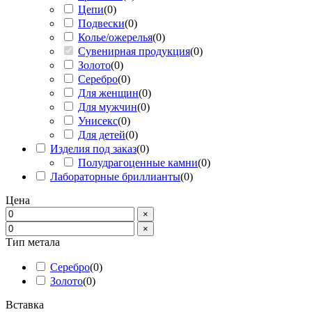
Цепи
(
0
)
Подвески
(
0
)
Колье/ожерелья
(
0
)
Сувенирная продукция
(
0
)
Золото
(
0
)
Серебро
(
0
)
Для женщин
(
0
)
Для мужчин
(
0
)
Унисекс
(
0
)
Для детей
(
0
)
Изделия под заказ
(
0
)
Полудрагоценные камни
(
0
)
Лабораторные бриллианты
(
0
)
Цена
×
×
Тип метала
Серебро
(
0
)
Золото
(
0
)
Вставка