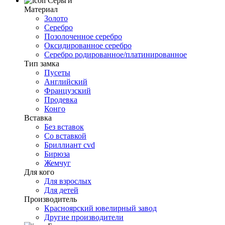
Серьги
Материал
Золото
Серебро
Позолоченное серебро
Оксидированное серебро
Серебро родированное/платинированное
Тип замка
Пусеты
Английский
Французский
Продевка
Конго
Вставка
Без вставок
Со вставкой
Бриллиант cvd
Бирюза
Жемчуг
Для кого
Для взрослых
Для детей
Производитель
Красноярский ювелирный завод
Другие производители