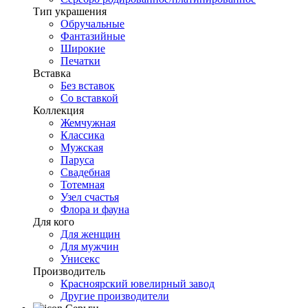
Тип украшения
Обручальные
Фантазийные
Широкие
Печатки
Вставка
Без вставок
Со вставкой
Коллекция
Жемчужная
Классика
Мужская
Паруса
Свадебная
Тотемная
Узел счастья
Флора и фауна
Для кого
Для женщин
Для мужчин
Унисекс
Производитель
Красноярский ювелирный завод
Другие производители