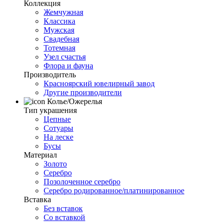
Коллекция
Жемчужная
Классика
Мужская
Свадебная
Тотемная
Узел счастья
Флора и фауна
Производитель
Красноярский ювелирный завод
Другие производители
Колье/Ожерелья
Тип украшения
Цепные
Сотуары
На леске
Бусы
Материал
Золото
Серебро
Позолоченное серебро
Серебро родированное/платинированное
Вставка
Без вставок
Со вставкой