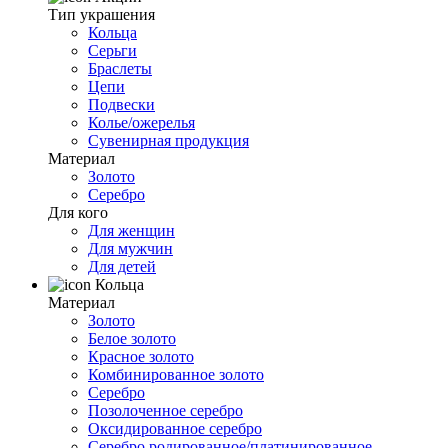
Тип украшения
Кольца
Серьги
Браслеты
Цепи
Подвески
Колье/ожерелья
Сувенирная продукция
Материал
Золото
Серебро
Для кого
Для женщин
Для мужчин
Для детей
Кольца
Материал
Золото
Белое золото
Красное золото
Комбинированное золото
Серебро
Позолоченное серебро
Оксидированное серебро
Серебро родированное/платинированное