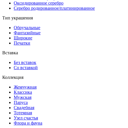
Оксидированное серебро
Серебро родированное/платинированное
Тип украшения
Обручальные
Фантазийные
Широкие
Печатки
Вставка
Без вставок
Со вставкой
Коллекция
Жемчужная
Классика
Мужская
Паруса
Свадебная
Тотемная
Узел счастья
Флора и фауна