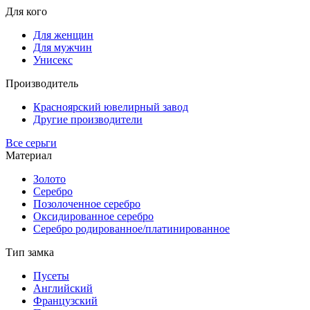
Для кого
Для женщин
Для мужчин
Унисекс
Производитель
Красноярский ювелирный завод
Другие производители
Все серьги
Материал
Золото
Серебро
Позолоченное серебро
Оксидированное серебро
Серебро родированное/платинированное
Тип замка
Пусеты
Английский
Французский